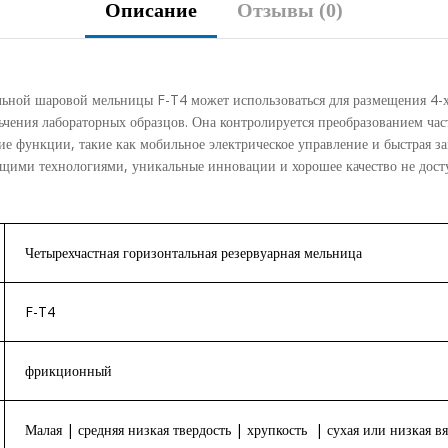
Описание
Отзывы (0)
альной шаровой мельницы F-T4 может использоваться для размещения 4
ьчения лабораторных образцов. Она контролируется преобразованием ча
е функции, такие как мобильное электрическое управление и быстрая з
дущими технологиями, уникальные инновации и хорошее качество не дос
Четырехчастная горизонтальная резервуарная мельница
F-T4
фрикционный
Малая | средняя низкая твердость | хрупкость | сухая или низкая вя