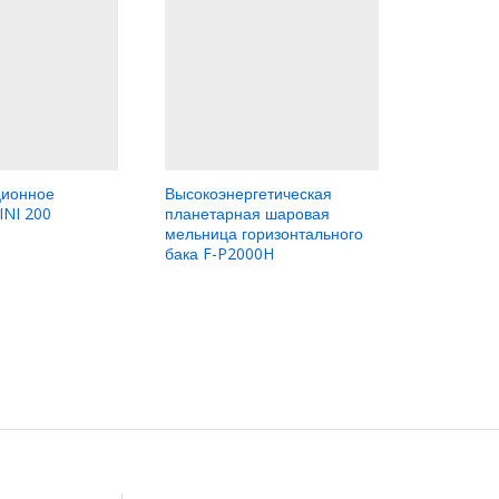
ционное
Высокоэнергетическая
Универса
INI 200
планетарная шаровая
шаровая 
мельница горизонтального
P16E
бака F-P2000H