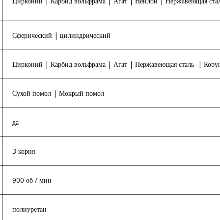
Цирконий | Карбид вольфрама | Агат | Нейлон | Нержавеющая сталь
Сферический | цилиндрический
Цирконий | Карбид вольфрама | Агат | Нержавеющая сталь | Кору
Сухой помол | Мокрый помол
да
3 корня
900 об / мин
полиуретан