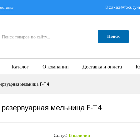
оставке
zakaz@focucy-mi
Поиск
Каталог
О компании
Доставка и оплата
К
зервуарная мельница F-T4
 резервуарная мельница F-T4
Статус:
В наличии