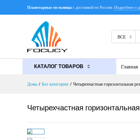
с доставкой по России.
Подробнее о д
Планетарные мельницы
Описание
Отзывы (0)
ВСЕ
Главная
КАТАЛОГ ТОВАРОВ
Дома
/
Без категории
/
Четырехчастная горизонтальная ре
Четырехчастная горизонтальная