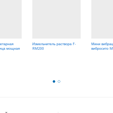
нетарная
Измельчитель раствора F-
Мини вибра
ица мощная
RM200
вибросито M