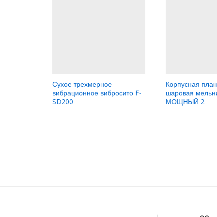
Сухое трехмерное
Корпусная пла
вибрационное вибросито F-
шаровая мельн
SD200
МОЩНЫЙ 2