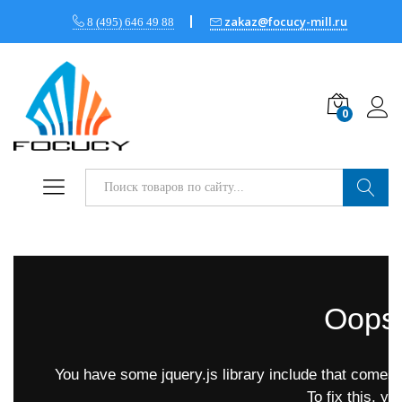
zakaz@focucy-mill.ru
8 (495) 646 49 88
0
Войт
Поиск
Oops.
You have some jquery.js library include that comes af
To fix this, yo