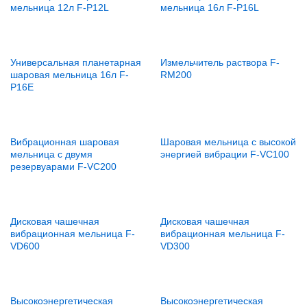
мельница 12л F-P12L
мельница 16л F-P16L
Универсальная планетарная
Измельчитель раствора F-
шаровая мельница 16л F-
RM200
P16E
Вибрационная шаровая
Шаровая мельница с высокой
мельница с двумя
энергией вибрации F-VC100
резервуарами F-VC200
Дисковая чашечная
Дисковая чашечная
вибрационная мельница F-
вибрационная мельница F-
VD600
VD300
Высокоэнергетическая
Высокоэнергетическая