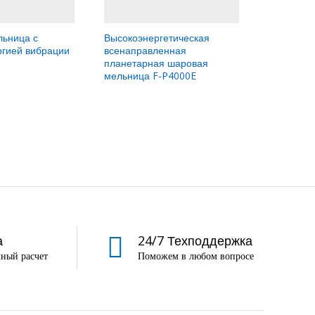
ьница с
Высокоэнергетическая
Горизонт
ргией вибрации
всенаправленная
резервуа
планетарная шаровая
T3000
мельница F-P4000E
а
24/7 Техподдержка
ный расчет
Поможем в любом вопросе