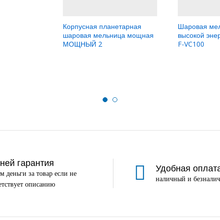
Корпусная планетарная
Шаровая мел
шаровая мельница мощная
высокой эне
МОЩНЫЙ 2
F-VC100
дней гарантия
Удобная оплат
м деньги за товар если не
наличный и безналич
етствует описанию