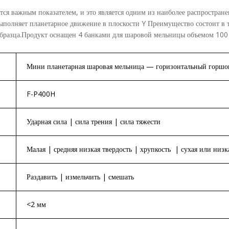
тся важным показателем, и это является одним из наиболее распростран
полняет планетарное движение в плоскости Y Преимущество состоит в т
 образца.Продукт оснащен 4 банками для шаровой мельницы объемом 100
Мини планетарная шаровая мельница — горизонтальный горшо
F-P400H
Ударная сила | сила трения | сила тяжести
Малая | средняя низкая твердость | хрупкость | сухая или низк
Раздавить | измельчить | смешать
<2 мм