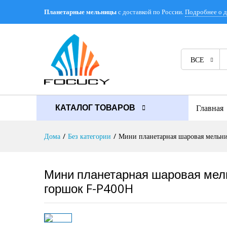
с доставкой по России.
Подробнее о д
Планетарные мельницы
Описание
Отзывы (0)
ВСЕ
Главная
КАТАЛОГ ТОВАРОВ
Дома
/
Без категории
/
Мини планетарная шаровая мельн
Мини планетарная шаровая мель
горшок F-P400H