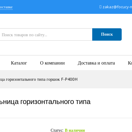
оставке
zakaz@focucy-mi
Поиск
Каталог
О компании
Доставка и оплата
К
ица горизонтального типа горшок F-P400H
ница горизонтального типа
Статус:
В наличии