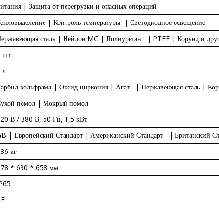
итания | Защита от перегрузки и опасных операций
епловыделение | Контроль температуры | Светодиодное освещение
Нержавеющая сталь | Нейлон MC | Полиуретан | PTFE | Корунд и дру
4 шт
 л
арбид вольфрама | Оксид циркония | Агат | Нержавеющая сталь | Кор
Сухой помол | Мокрый помол
20 В / 380 В, 50 Гц, 1,5 кВт
B | Европейский Стандарт | Американский Стандарт | Британский Ста
36 кг
78 * 690 * 658 мм
IP65
CE