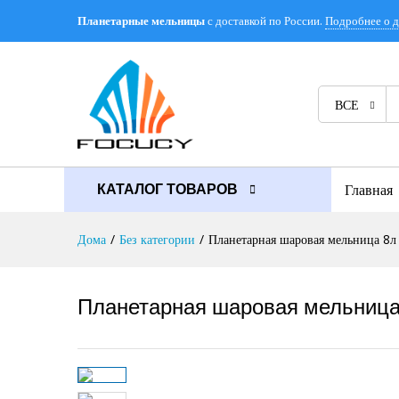
с доставкой по России.
Подробнее о д
Планетарные мельницы
Описание
Отзывы (0)
ВСЕ
Главная
КАТАЛОГ ТОВАРОВ
Дома
/
Без категории
/
Планетарная шаровая мельница 8л
Планетарная шаровая мельница