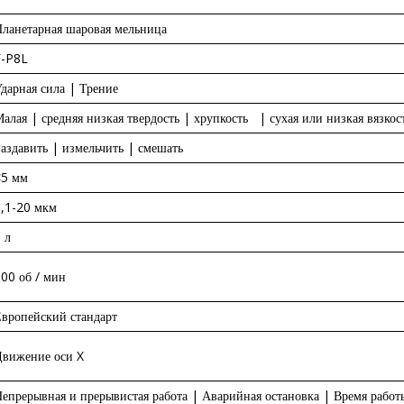
ланетарная шаровая мельница
F-P8L
дарная сила | Трение
алая | средняя низкая твердость | хрупкость | сухая или низкая вязкос
аздавить | измельчить | смешать
<5 мм
,1-20 мкм
 л
00 об / мин
вропейский стандарт
Движение оси X
епрерывная и прерывистая работа | Аварийная остановка | Время рабо