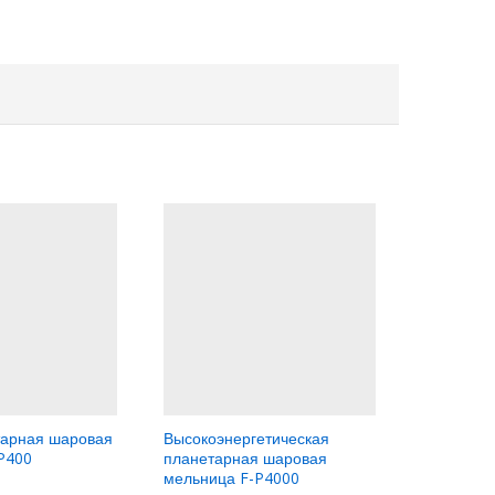
тарная шаровая
Высокоэнергетическая
Прочное 
P400
планетарная шаровая
вибрацио
мельница F-P4000
SD400