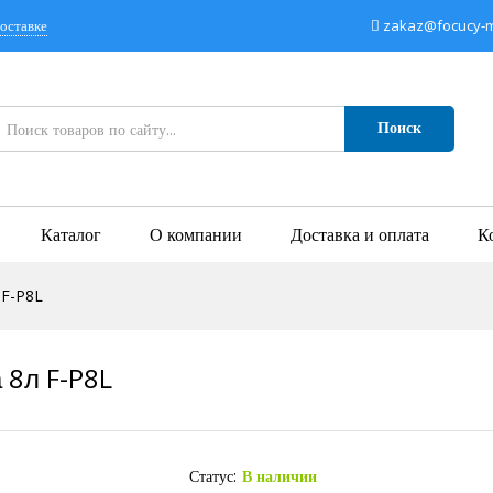
оставке
zakaz@focucy-mi
Поиск
Каталог
О компании
Доставка и оплата
К
 F-P8L
 8л F-P8L
Статус:
В наличии