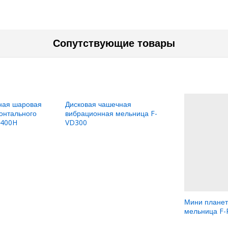
Сопутствующие товары
ная шаровая
Дисковая чашечная
онтального
вибрационная мельница F-
P400H
VD300
Мини плане
мельница F-